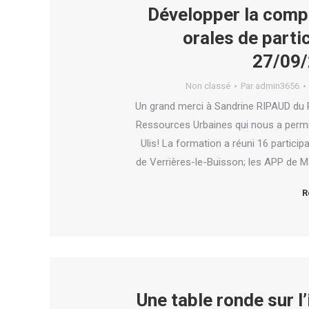
Développer la compr
orales de parti
27/09/
Non classé
Par
admin3656
Un grand merci à Sandrine RIPAUD du R
Ressources Urbaines qui nous a permis
Ulis! La formation a réuni 16 partici
de Verrières-le-Buisson; les APP de Ma
R
Une table ronde sur l’