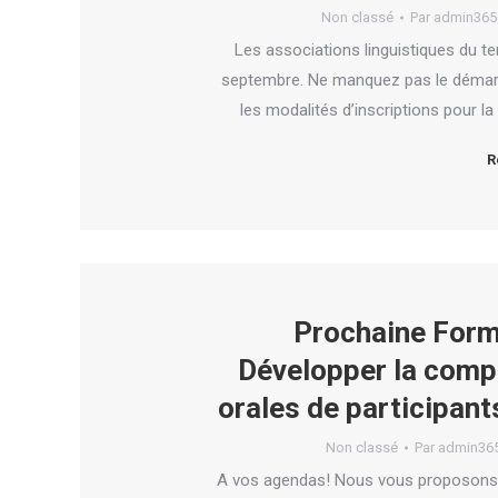
Non classé
Par
admin365
Les associations linguistiques du ter
septembre. Ne manquez pas le démarr
les modalités d’inscriptions pour l
R
Prochaine Form
Développer la compr
orales de participan
Non classé
Par
admin36
A vos agendas! Nous vous proposons l