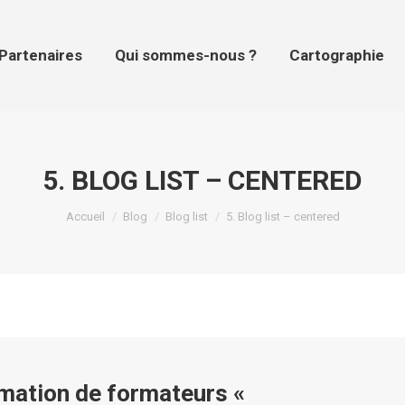
tenaires
Qui sommes-nous ?
Cartographie
Pr
Partenaires
Qui sommes-nous ?
Cartographie
5. BLOG LIST – CENTERED
Vous êtes ici :
Accueil
Blog
Blog list
5. Blog list – centered
rmation de formateurs «