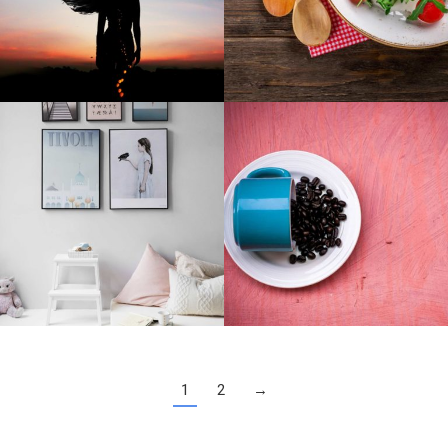
1
2
→