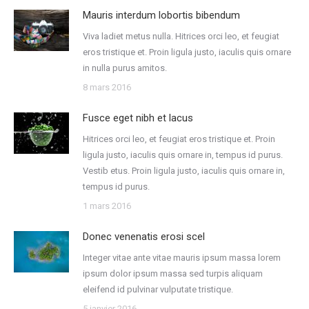
Mauris interdum lobortis bibendum
Viva ladiet metus nulla. Hitrices orci leo, et feugiat
eros tristique et. Proin ligula justo, iaculis quis ornare
in nulla purus amitos.
8 mars 2016
Fusce eget nibh et lacus
Hitrices orci leo, et feugiat eros tristique et. Proin
ligula justo, iaculis quis ornare in, tempus id purus.
Vestib etus. Proin ligula justo, iaculis quis ornare in,
tempus id purus.
1 mars 2016
Donec venenatis erosi scel
Integer vitae ante vitae mauris ipsum massa lorem
ipsum dolor ipsum massa sed turpis aliquam
eleifend id pulvinar vulputate tristique.
5 janvier 2016