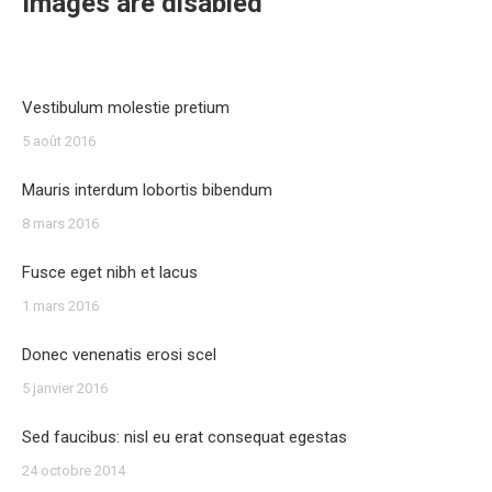
Images are disabled
Vestibulum molestie pretium
5 août 2016
Mauris interdum lobortis bibendum
8 mars 2016
Fusce eget nibh et lacus
1 mars 2016
Donec venenatis erosi scel
5 janvier 2016
Sed faucibus: nisl eu erat consequat egestas
24 octobre 2014