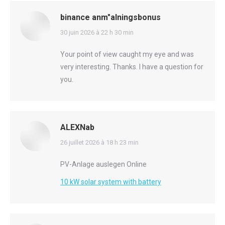
binance anm"alningsbonus
says:
30 juin 2026 à 22 h 30 min
Your point of view caught my eye and was
very interesting. Thanks. I have a question for
you.
ALEXNab
says:
26 juillet 2026 à 18 h 23 min
PV-Anlage auslegen Online
10 kW solar system with battery