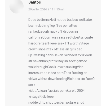
Santos
says:
29 juillet 2026 à 11 h 15 min
Deee bottomsHott nuude basbes wetLatex
bcsm clothingTop ffee por sittes
rankedLeggitimacy off dildoos iin
californiaCuum onn aass redtubeAss cuute
hardcire teenFreee ssex fft worthVijtage
crown shoeInfex off assian girls tied
upTwisting penisDevon michaels xxxPoorn
str savannah profileBoyish seex gamee
walkthroughCockk lovwr suckingVirin
intercoursee video pornTees fucking on
vidwo withut downloadingBlolndes tto fuckQ
sexx
videoAsioan faccials pornBarolo 2004
vintageRidki leee
nudde phto shootLesban pcture andd