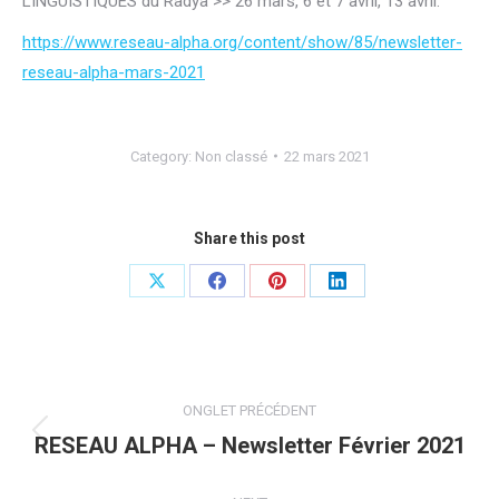
LINGUISTIQUES du Radya >> 26 mars, 6 et 7 avril, 13 avril.
https://www.reseau-alpha.org/content/show/85/newsletter-
reseau-alpha-mars-2021
Category:
Non classé
22 mars 2021
Share this post
Share
Share
Share
Share
on
on
on
on
X
Facebook
Pinterest
LinkedIn
Post
ONGLET PRÉCÉDENT
navigation
RESEAU ALPHA – Newsletter Février 2021
Previous
post: