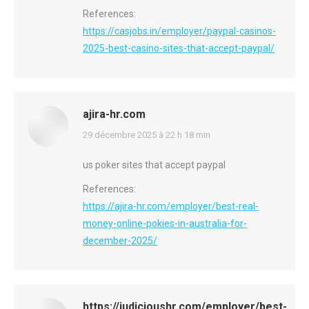
References:
https://casjobs.in/employer/paypal-casinos-
2025-best-casino-sites-that-accept-paypal/
ajira-hr.com
says:
29 décembre 2025 à 22 h 18 min
us poker sites that accept paypal
References:
https://ajira-hr.com/employer/best-real-
money-online-pokies-in-australia-for-
december-2025/
https://judicioushr.com/employer/best-