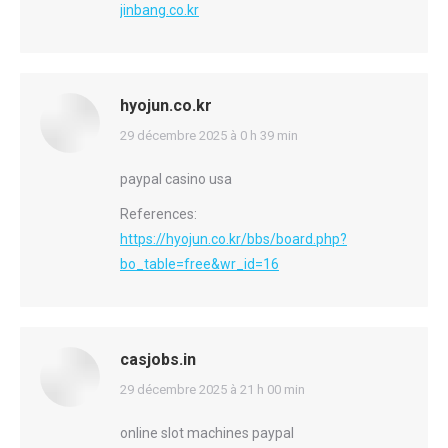
jinbang.co.kr
hyojun.co.kr
says:
29 décembre 2025 à 0 h 39 min
paypal casino usa
References:
https://hyojun.co.kr/bbs/board.php?
bo_table=free&wr_id=16
casjobs.in
says:
29 décembre 2025 à 21 h 00 min
online slot machines paypal