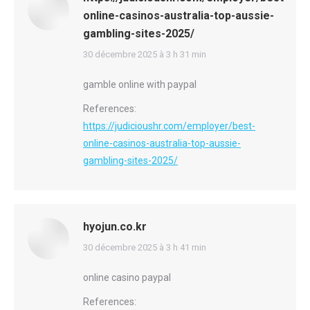
online-casinos-australia-top-aussie-
gambling-sites-2025/
says:
30 décembre 2025 à 3 h 31 min
gamble online with paypal
References:
https://judicioushr.com/employer/best-
online-casinos-australia-top-aussie-
gambling-sites-2025/
hyojun.co.kr
says:
30 décembre 2025 à 3 h 41 min
online casino paypal
References: