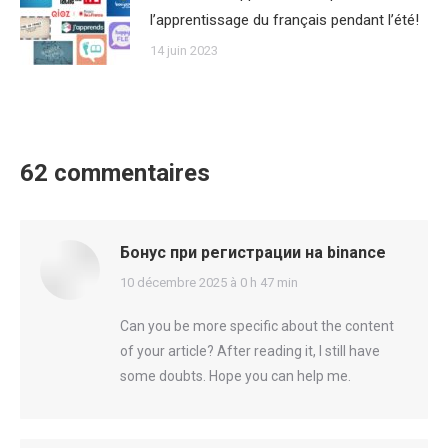
l’apprentissage du français pendant l’été!
14 juin 2023
62 commentaires
Бонус при регистрации на binance
says:
10 décembre 2025 à 0 h 47 min
Can you be more specific about the content
of your article? After reading it, I still have
some doubts. Hope you can help me.