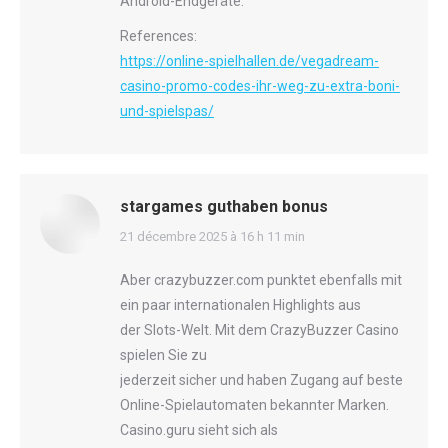
Android-Endgeräte.
References:
https://online-spielhallen.de/vegadream-
casino-promo-codes-ihr-weg-zu-extra-boni-
und-spielspas/
stargames guthaben bonus
says:
21 décembre 2025 à 16 h 11 min
Aber crazybuzzer.com punktet ebenfalls mit
ein paar internationalen Highlights aus
der Slots-Welt. Mit dem CrazyBuzzer Casino
spielen Sie zu
jederzeit sicher und haben Zugang auf beste
Online-Spielautomaten bekannter Marken.
Casino.guru sieht sich als