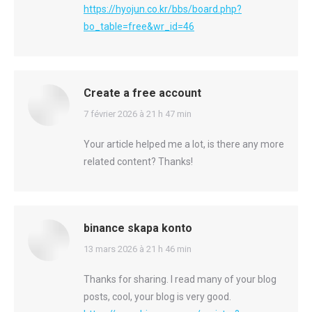
https://hyojun.co.kr/bbs/board.php?
bo_table=free&wr_id=46
Create a free account
says:
7 février 2026 à 21 h 47 min
Your article helped me a lot, is there any more
related content? Thanks!
binance skapa konto
says:
13 mars 2026 à 21 h 46 min
Thanks for sharing. I read many of your blog
posts, cool, your blog is very good.