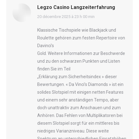
Legzo Casino Langzeiterfahrung
says:
20 décembre 2025 à 23 h 00 min
Klassische Tischspiele wie Blackjack und
Roulette gehören zum festen Repertoire von
Davinci’s
Gold. Weitere Informationen zur Beschwerde
und zu den schwarzen Punkten und Listen
finden Sie im Teil
„Erklärung zum Sicherheitsindex » dieser
Bewertungen. « Da Vinci’s Diamonds » ist ein
solides Slotspiel mit einigen netten Features
und einem sehr anständigen Tempo, aber
doch unattraktiv zum Anschauen und zum
Anhören. Das Fehlen von Multiplikatoren bei
diesem Slotspiel sorgt für ein mittleres bis
niedriges Varianzniveau. Diese weite
Spektrum an unterschiedlichen Einsatzhöhen