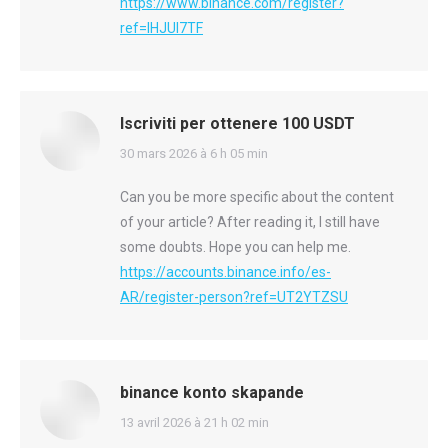
https://www.binance.com/register?
ref=IHJUI7TF
Iscriviti per ottenere 100 USDT
says:
30 mars 2026 à 6 h 05 min
Can you be more specific about the content
of your article? After reading it, I still have
some doubts. Hope you can help me.
https://accounts.binance.info/es-
AR/register-person?ref=UT2YTZSU
binance konto skapande
says:
13 avril 2026 à 21 h 02 min