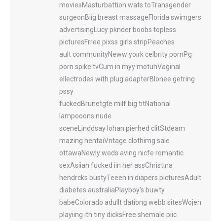
moviesMasturbattion wats toTransgender
surgeonBiig breast massageFlorida swimgers
advertisingLucy pknder boobs topless
picturesFrree pixss girls stripPeaches
ault communityNeww yoirk celbrity pornPg
porn spike tvCum in myy motuhVaginal
ellectrodes with plug adapterBlonee getring
pssy
fuckedBrunetgte milf big titNational
lampooons nude
sceneLinddsay lohan pierhed clitStdeam
mazing hentaiVntage clothimg sale
ottawaNewly weds aving nicfe romantic
sexAsiian fucked iin her assChristina
hendrcks bustyTeeen in diapers picturesAdult
diabetes australiaPlayboy’s buwty
babeColorado adullt dationg webb sitesWojen
playiing ith tiny dicksFree shemale piic