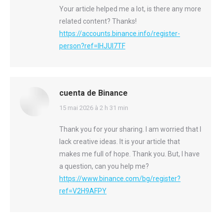
Your article helped me a lot, is there any more
related content? Thanks!
https://accounts.binance.info/register-
person?ref=IHJUI7TF
cuenta de Binance
says:
15 mai 2026 à 2 h 31 min
Thank you for your sharing. I am worried that I
lack creative ideas. It is your article that
makes me full of hope. Thank you. But, I have
a question, can you help me?
https://www.binance.com/bg/register?
ref=V2H9AFPY