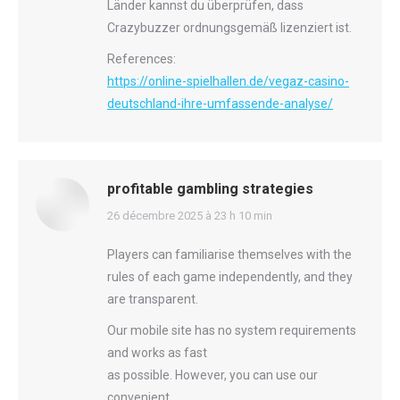
Länder kannst du überprüfen, dass
Crazybuzzer ordnungsgemäß lizenziert ist.
References:
https://online-spielhallen.de/vegaz-casino-
deutschland-ihre-umfassende-analyse/
profitable gambling strategies
says:
26 décembre 2025 à 23 h 10 min
Players can familiarise themselves with the
rules of each game independently, and they
are transparent.
Our mobile site has no system requirements
and works as fast
as possible. However, you can use our
convenient