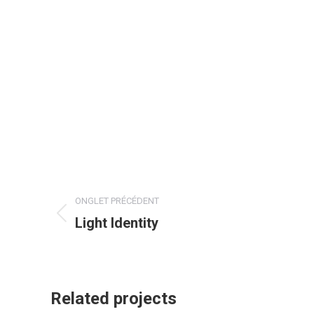
Navigation
ONGLET PRÉCÉDENT
de
Light Identity
Onglet
précédent
commentaire
Related projects