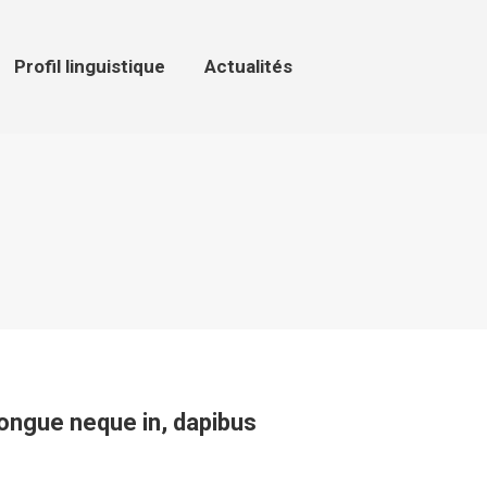
ofil linguistique
Actualités
Profil linguistique
Actualités
 congue neque in, dapibus