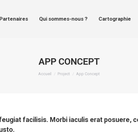
tenaires
Qui sommes-nous ?
Cartographie
Pr
Partenaires
Qui sommes-nous ?
Cartographie
APP CONCEPT
Vous êtes ici :
Accueil
Project
App Concept
a feugiat facilisis. Morbi iaculis erat posuere,
justo.