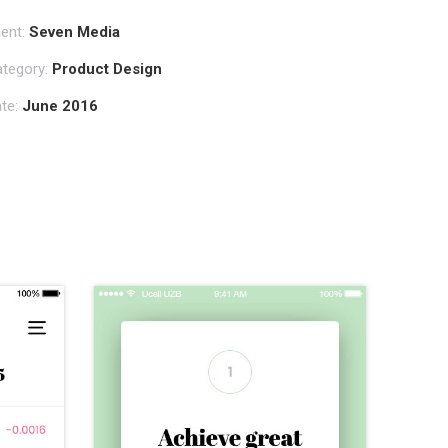
ient:
Seven Media
tegory:
Product Design
te:
June 2016