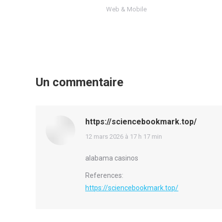
Web & Mobile
Un commentaire
https://sciencebookmark.top/
says:
12 mars 2026 à 17 h 17 min
alabama casinos
References:
https://sciencebookmark.top/