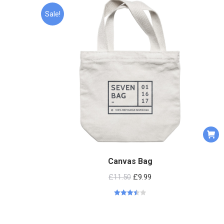
Sale!
Canvas Bag
£
11.50
£
9.99
Rated
3.50
out
of 5