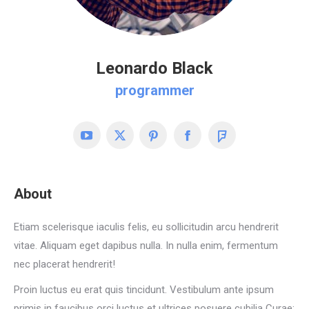
Leonardo Black
programmer
YouTube
X
Pinterest
Facebook
Foursquare
About
Etiam scelerisque iaculis felis, eu sollicitudin arcu hendrerit
vitae. Aliquam eget dapibus nulla. In nulla enim, fermentum
nec placerat hendrerit!
Proin luctus eu erat quis tincidunt. Vestibulum ante ipsum
primis in faucibus orci luctus et ultrices posuere cubilia Curae;