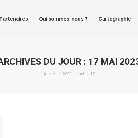
tenaires
Qui sommes-nous ?
Cartographie
Pr
Partenaires
Qui sommes-nous ?
Cartographie
ARCHIVES DU JOUR :
17 MAI 202
Vous êtes ici :
Accueil
2023
mai
17