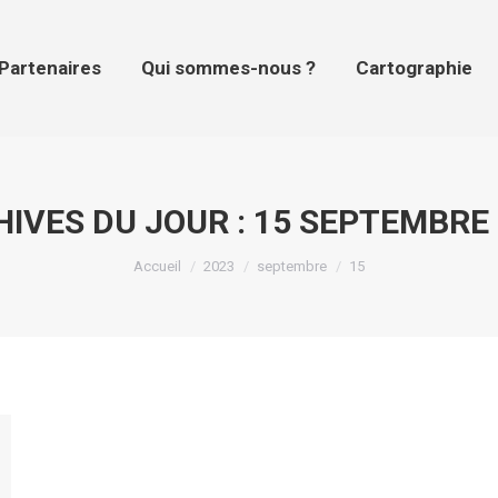
tenaires
Qui sommes-nous ?
Cartographie
Pr
Partenaires
Qui sommes-nous ?
Cartographie
IVES DU JOUR :
15 SEPTEMBRE 
Vous êtes ici :
Accueil
2023
septembre
15