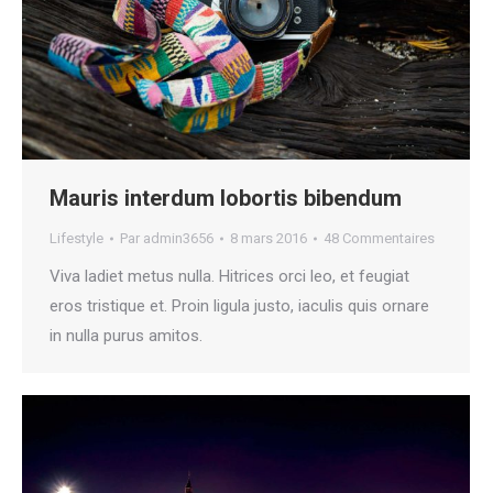
Mauris interdum lobortis bibendum
Lifestyle
Par
admin3656
8 mars 2016
48 Commentaires
Viva ladiet metus nulla. Hitrices orci leo, et feugiat
eros tristique et. Proin ligula justo, iaculis quis ornare
in nulla purus amitos.