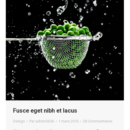
Fusce eget nibh et lacus
Design
Par
admin3656
1 mars 2016
28 Commentaires