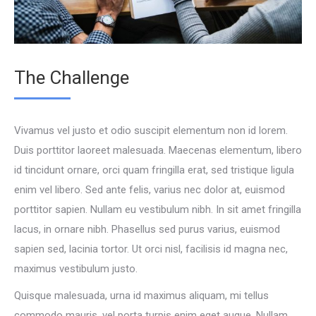
The Challenge
Vivamus vel justo et odio suscipit elementum non id lorem.
Duis porttitor laoreet malesuada. Maecenas elementum, libero
id tincidunt ornare, orci quam fringilla erat, sed tristique ligula
enim vel libero. Sed ante felis, varius nec dolor at, euismod
porttitor sapien. Nullam eu vestibulum nibh. In sit amet fringilla
lacus, in ornare nibh. Phasellus sed purus varius, euismod
sapien sed, lacinia tortor. Ut orci nisl, facilisis id magna nec,
maximus vestibulum justo.
Quisque malesuada, urna id maximus aliquam, mi tellus
commodo mauris, vel porta turpis enim eget augue. Nullam