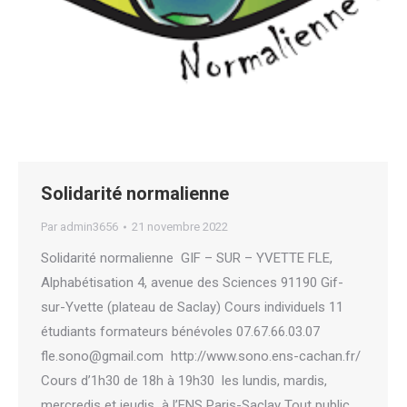
Solidarité normalienne
Par
admin3656
21 novembre 2022
Solidarité normalienne GIF – SUR – YVETTE FLE,
Alphabétisation 4, avenue des Sciences 91190 Gif-
sur-Yvette (plateau de Saclay) Cours individuels 11
étudiants formateurs bénévoles 07.67.66.03.07
fle.sono@gmail.com http://www.sono.ens-cachan.fr/
Cours d’1h30 de 18h à 19h30 les lundis, mardis,
mercredis et jeudis à l’ENS Paris-Saclay Tout public