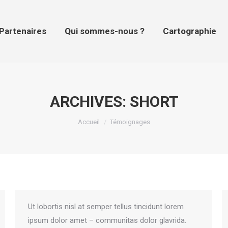
tenaires
Qui sommes-nous ?
Cartographie
Pr
Partenaires
Qui sommes-nous ?
Cartographie
ARCHIVES:
SHORT
Vous êtes ici :
Accueil
Témoignages
Ut lobortis nisl at semper tellus tincidunt lorem
ipsum dolor amet – communitas dolor glavrida.