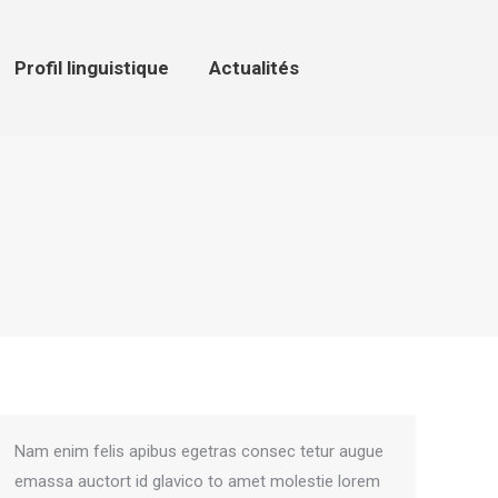
ofil linguistique
Actualités
Profil linguistique
Actualités
Nam enim felis apibus egetras consec tetur augue
emassa auctort id glavico to amet molestie lorem