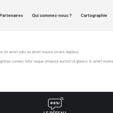
tenaires
Qui sommes-nous ?
Cartographie
Pr
Partenaires
Qui sommes-nous ?
Cartographie
s sit amet odio eu amet mauris ornare dapibus.
 egetras consec tetur augue emassa auctort id glavico to amet moles