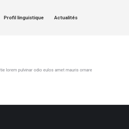
ofil linguistique
Actualités
Profil linguistique
Actualités
tie lorem pulvinar odio eulos amet mauris ornare