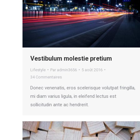
Vestibulum molestie pretium
Lifestyle
Par
admin3656
5 août 2016
34 Commentaires
Donec venenatis, eros scelerisque volutpat fringilla,
mi diam varius ligula, in eleifend lectus est
sollicitudin ante ac hendrerit.