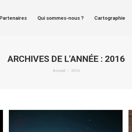
tenaires
Qui sommes-nous ?
Cartographie
Pr
Partenaires
Qui sommes-nous ?
Cartographie
ARCHIVES DE L’ANNÉE :
2016
Vous êtes ici :
Accueil
2016