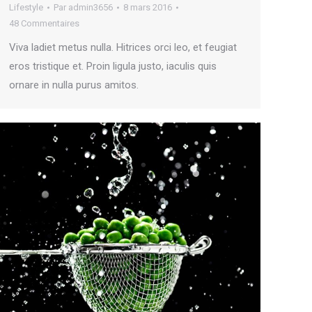
Lifestyle
Par
admin3656
8 mars 2016
48 Commentaires
Viva ladiet metus nulla. Hitrices orci leo, et feugiat
eros tristique et. Proin ligula justo, iaculis quis
ornare in nulla purus amitos.