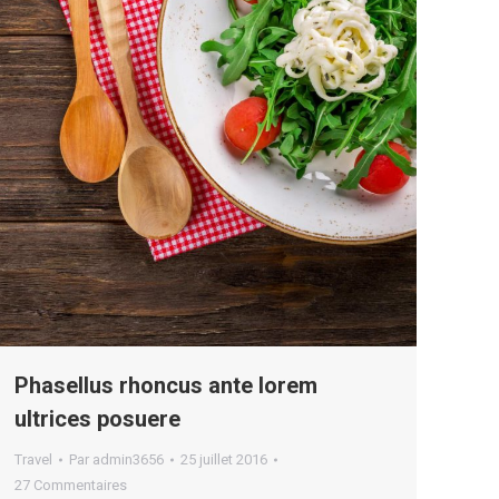
Phasellus rhoncus ante lorem
ultrices posuere
Travel
Par
admin3656
25 juillet 2016
27 Commentaires