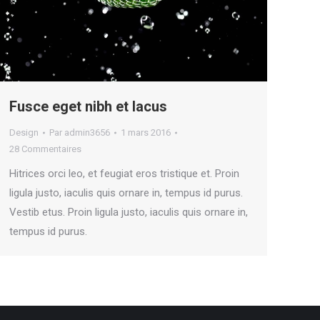
Fusce eget nibh et lacus
Design
Par
admin3656
1 mars 2016
28 Commentaires
Hitrices orci leo, et feugiat eros tristique et. Proin
ligula justo, iaculis quis ornare in, tempus id purus.
Vestib etus. Proin ligula justo, iaculis quis ornare in,
tempus id purus.