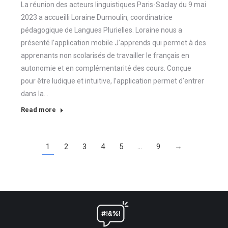
La réunion des acteurs linguistiques Paris-Saclay du 9 mai
2023 a accueilli Loraine Dumoulin, coordinatrice
pédagogique de Langues Plurielles. Loraine nous a
présenté l’application mobile J’apprends qui permet à des
apprenants non scolarisés de travailler le français en
autonomie et en complémentarité des cours. Conçue
pour être ludique et intuitive, l’application permet d’entrer
dans la…
Read more
1
2
3
4
5
…
9
→