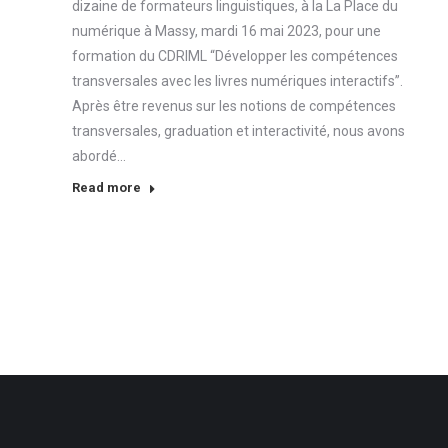
dizaine de formateurs linguistiques, à la La Place du
numérique à Massy, mardi 16 mai 2023, pour une
formation du CDRIML “Développer les compétences
transversales avec les livres numériques interactifs”.
Après être revenus sur les notions de compétences
transversales, graduation et interactivité, nous avons
abordé…
Read more