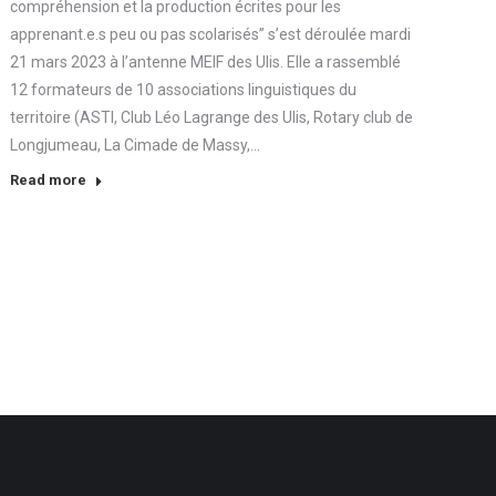
compréhension et la production écrites pour les
apprenant.e.s peu ou pas scolarisés” s’est déroulée mardi
21 mars 2023 à l’antenne MEIF des Ulis. Elle a rassemblé
12 formateurs de 10 associations linguistiques du
territoire (ASTI, Club Léo Lagrange des Ulis, Rotary club de
Longjumeau, La Cimade de Massy,…
Read more